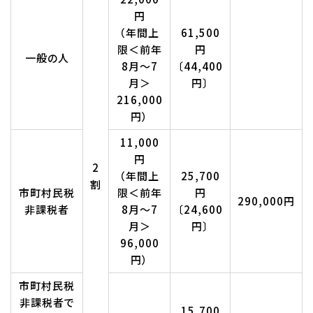
円
（年間上
61,500
限＜前年
円
一般の人
8月～7
〔44,400
月＞
円〕
216,000
円）
11,000
円
2
（年間上
25,700
割
市町村民税
限＜前年
円
290,000円
非課税者
8月～7
〔24,600
月＞
円〕
96,000
円）
市町村民税
非課税者で
15,700