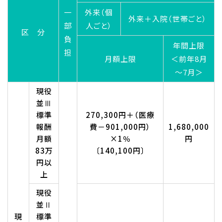
一
外来（個
外来＋入院（世帯ごと）
部
人ごと）
区 分
負
年間上限
担
月額上限
＜前年8月
～7月＞
現役
並Ⅲ
標準
270,300円＋（医療
報酬
費－901,000円）
1,680,000
月額
×1％
円
83万
〔140,100円〕
円以
上
現役
並Ⅱ
現
標準