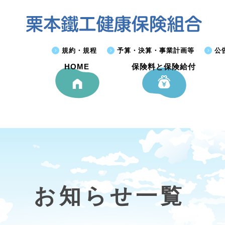
規約・規程
予算・決算・事業計画等
公
HOME
保険料と保険給付
お知らせ一覧